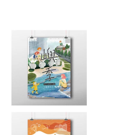
Mia.YangLin